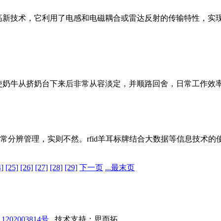
高新技术，它利用了电感和电磁耦合或雷达反射的传输特性，实现
，使奶牛从挤奶台下来后非常从容淡定，并顺路回舍，日常工作效
常分辨管理，实则不然。rfid羊耳标牌结合大数据等信息技术
4]
[25]
[26]
[27]
[28]
[29]
下一页
...最末页
202003814号
技术支持：
思而拓