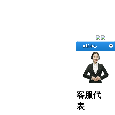
客服代
表