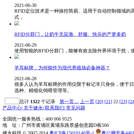
2021-06-30
RFID定位技术是一种操控简易、适用于自动控制领域的
式，
RFID分群门，让奶牛无应激、舒服、快乐的产更多奶
2021-06-29
使用智能的RFID分群门，能够有效去除外界环境干扰
羊耳标牌，为何能作为现代养殖场必备神器？
2021-06-28
很多人认为羊耳标牌的作用仅限于标记羊只身份，便于日
选种、精细化饲喂管理等。
总计
1322
个记录
第一页 ...
上一页
[20]
[21]
22
[23]
[2
产品中心
|
关于健永
|
联系我们
|
常见问题
全国统一服务热线：
400 006 9525
地 址：广州市黄埔区黄埔东路景盛创意园D栋506
健永科技 © 2007-2014
粤ICP备15010140号-1
粤公网安备44011