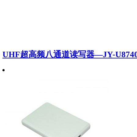
UHF超高频八通道读写器—JY-U874