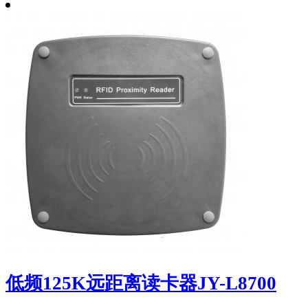
低频125K远距离读卡器JY-L8700