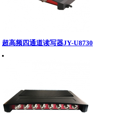
超高频四通道读写器JY-U8730