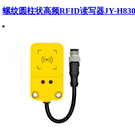
螺纹圆柱状高频RFID读写器JY-H83