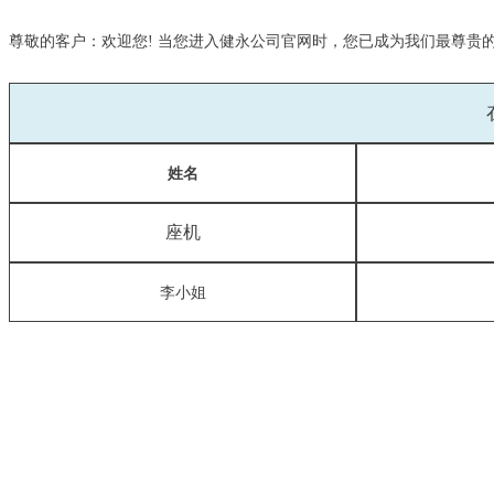
尊敬的客户：
欢迎您
! 当您进入
健永公司官网
时，您已成为我们最尊贵
姓名
座机
李小姐