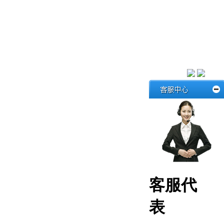
客服代
表