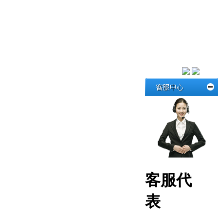
客服代
表