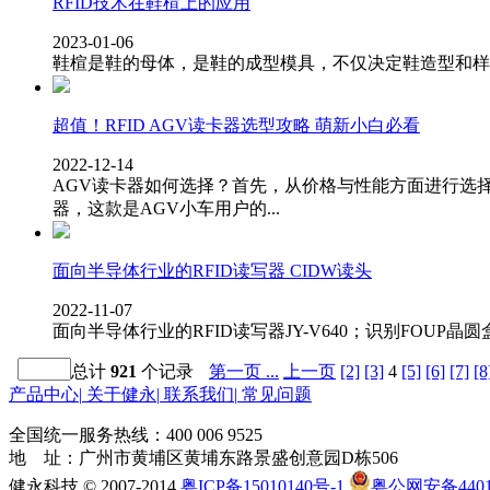
RFID技术在鞋楦上的应用
2023-01-06
鞋楦是鞋的母体，是鞋的成型模具，不仅决定鞋造型和样
超值！RFID AGV读卡器选型攻略 萌新小白必看
2022-12-14
AGV读卡器如何选择？首先，从价格与性能方面进行选择对
器，这款是AGV小车用户的...
面向半导体行业的RFID读写器 CIDW读头
2022-11-07
面向半导体行业的RFID读写器JY-V640；识别FOUP晶圆盒、
总计
921
个记录
第一页 ...
上一页
[2]
[3]
4
[5]
[6]
[7]
[8
产品中心
|
关于健永
|
联系我们
|
常见问题
全国统一服务热线：
400 006 9525
地 址：广州市黄埔区黄埔东路景盛创意园D栋506
健永科技 © 2007-2014
粤ICP备15010140号-1
粤公网安备44011