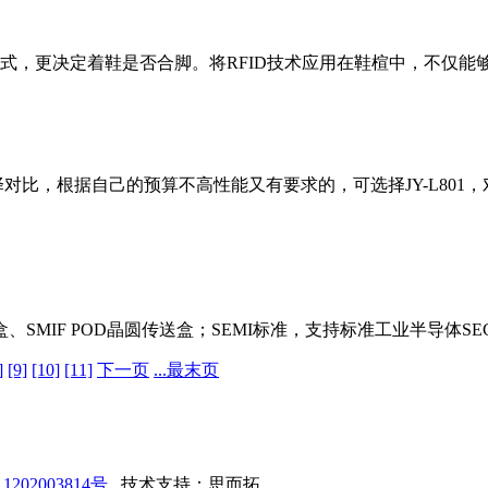
式，更决定着鞋是否合脚。将RFID技术应用在鞋楦中，不仅能
比，根据自己的预算不高性能又有要求的，可选择JY-L801，对
SMIF POD晶圆传送盒；SEMI标准，支持标准工业半导体SECS协议和
]
[9]
[10]
[11]
下一页
...最末页
202003814号
技术支持：
思而拓