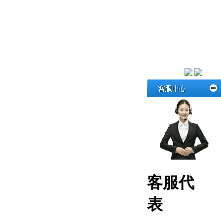
客服代
表