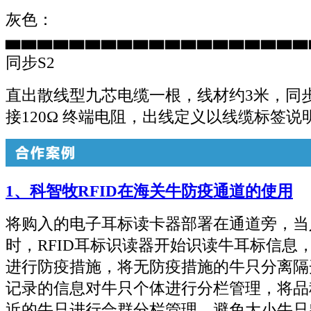
灰色：
▅▅▅▅▅▅▅▅▅▅▅▅▅▅▅▅▅▅▅
同步S2
直出散线型九芯电缆一根，线材约3米，同步
接
120Ω 终端电阻，
出线定义以线缆标签说
1、科智牧RFID在海关牛防疫通道的使用
将购入的
电子耳标读卡器
部署在通道旁，当
时，RFID耳标识读器开始识读牛耳标信息
进行防疫措施，将无防疫措施的牛只分离隔
记录的信息对牛只个体进行分栏管理，将品
近的牛只进行合群分栏管理，避免大小牛只