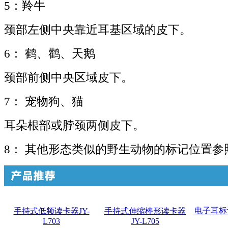
5：羚牛
颈部左侧中央靠近耳基区域的皮下。
6： 鹤、鹳、天鹅
颈部前侧中央区域皮下。
7： 宠物狗、猫
耳朵根部或脖颈两侧皮下。
8： 其他形态类似的野生动物的标记位置参
电子耳标识
手持式低频读卡器JY-
手持式伸缩棒形读卡器
L703
JY-L705