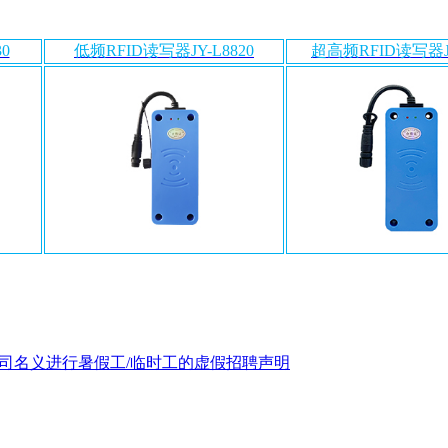
0
低频RFID读写器JY-L8820
超高频RFID读写器JY
司名义进行暑假工/临时工的虚假招聘声明