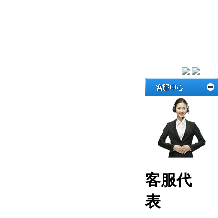
客服代
表