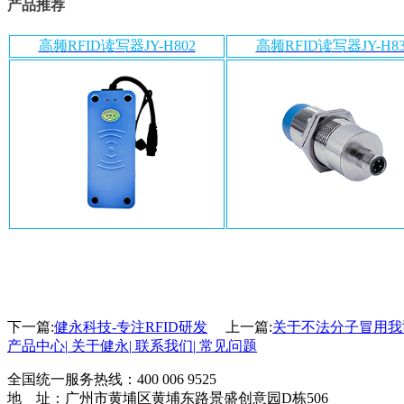
产品推荐
高频RFID读写器JY-H802
高频RFID读写器JY-H83
下一篇:
健永科技-专注RFID研发
上一篇:
关于不法分子冒用我
产品中心
|
关于健永
|
联系我们
|
常见问题
全国统一服务热线：
400 006 9525
地 址：广州市黄埔区黄埔东路景盛创意园D栋506